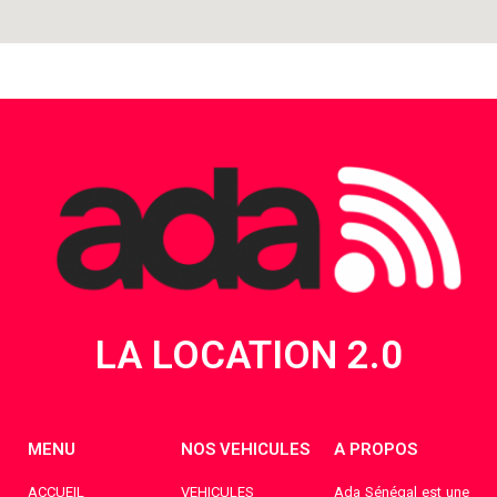
LA LOCATION 2.0
MENU
NOS VEHICULES
A PROPOS
ACCUEIL
VEHICULES
Ada Sénégal est une