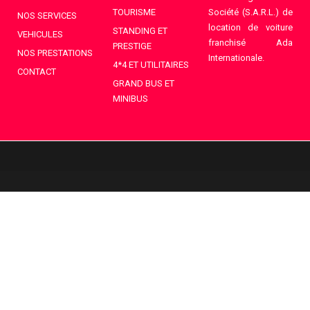
TOURISME
Société (S.A.R.L.) de
NOS SERVICES
location de voiture
STANDING ET
VEHICULES
franchisé Ada
PRESTIGE
NOS PRESTATIONS
Internationale.
4*4 ET UTILITAIRES
CONTACT
GRAND BUS ET
MINIBUS