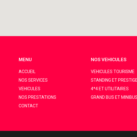
MENU
NOS VEHICULES
ACCUEIL
VEHICULES TOURISME
NOS SERVICES
STANDING ET PRESTIG
VEHICULES
4*4 ET UTILITAIRES
NOS PRESTATIONS
GRAND BUS ET MINIBU
CONTACT