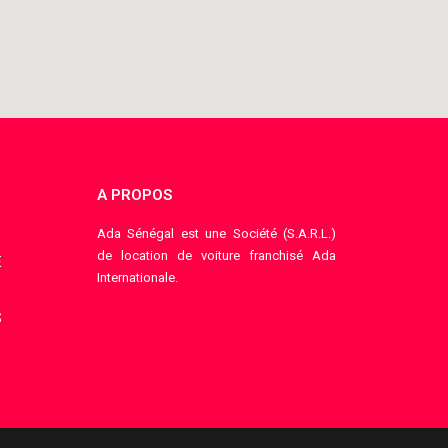
A PROPOS
Ada Sénégal est une Société (S.A.R.L.)
de location de voiture franchisé Ada
E
Internationale.
S